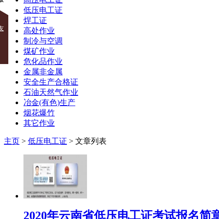
低压电工证
焊工证
友
高处作业
制冷与空调
煤矿作业
危化品作业
金属非金属
安全生产合格证
石油天然气作业
冶金(有色)生产
烟花爆竹
其它作业
主页
>
低压电工证
> 文章列表
2020年云南省低压电工证考试报名简