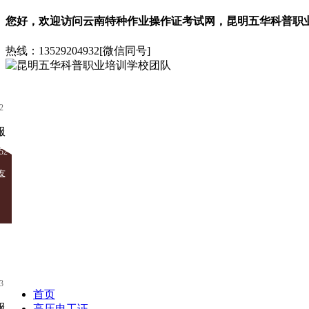
您好，欢迎访问
云南特种作业操作证考试网
，
昆明五华科普职
热线：
13529204932[微信同号]
2
52
友
3
首页
高压电工证