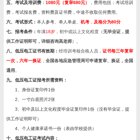
五、考试及培训费
：
1080元（复审680元）
，费用包括：考试培训
费，考试报名费，资料费及证书费，中途不收取任何费用。
六、考试形式：
本人参考、单人单桌、
机考
，
及格分为
80
分
七、报考条件：
年满
18岁
，初中或以上文化程度（
无毕业证，提
供工作证明即可，详细咨询高老师
）。
八、低压电工证书有效期：
经培训考核合格人员，
证书每三年复审
一次，六年一换证
，
全国各地应急管理局可申请复审、换证，全国
通用
。
九、低压
电工证
报考所需资料：
1、身份证复印件1份
2、一寸白底照片2张
3、初中及以上文化程度毕业证复印件1份（没有毕业证，提
供工作证明即可）
4、个人健康承诺书一份（表由学校提供）
十、低压电工证考试内容：