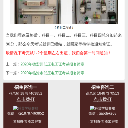
当我们理论及格后，科目一、科目二、科目三、科目四总分加起来
80分，那么今天考试就算已经结，就回家等待学校通知拿证。
一
般情况下考完试1-2个星期左右出证，我们会第一时间通知！
上一篇：
2020年德宏州低压电工证考试报名简章
下一篇：
2020年临沧市低压电工证考试报名简章
招生咨询一
招生咨询二
张老师 18787463852
高老师 18487370513
点击拨打
点击拨打
微信：
Kp18787463852
微信：
gaodeke03
→复制微信 添加好友
→复制微信 添加好友