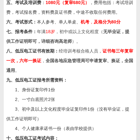
五、考试及培训费
：
1080元（复审680元）
，费用包括：考试培训
费，考试报名费，资料费及证书费，中途不收取任何费用。
六、考试形式：
本人参考、单人单桌、
机考
，
及格分为
80
分
七、报考条件：
年满
18岁
，初中或以上文化程度（
无毕业证，提
供工作证明即可，详细咨询高老师
）。
八、低压电工证书有效期：
经培训考核合格人员，
证书每三年复审
一次，六年一换证
，
全国各地应急管理局可申请复审、换证，全国
通用
。
九、低压
电工证
报考所需资料：
1、身份证复印件1份
2、一寸白底照片2张
3、初中及以上文化程度毕业证复印件1份（没有毕业证，提
供工作证明即可）
4、个人健康承诺书一份（表由学校提供）
十、低压电工证考试内容：