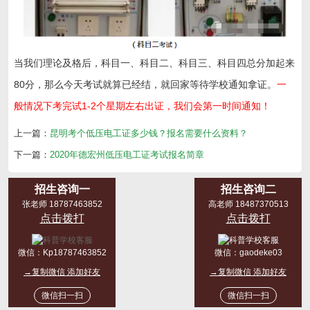
当我们理论及格后，科目一、科目二、科目三、科目四总分加起来
80分，那么今天考试就算已经结，就回家等待学校通知拿证。
一
般情况下考完试1-2个星期左右出证，我们会第一时间通知！
上一篇：
昆明考个低压电工证多少钱？报名需要什么资料？
下一篇：
2020年德宏州低压电工证考试报名简章
招生咨询一
招生咨询二
张老师 18787463852
高老师 18487370513
点击拨打
点击拨打
微信：
Kp18787463852
微信：
gaodeke03
→复制微信 添加好友
→复制微信 添加好友
微信扫一扫
微信扫一扫