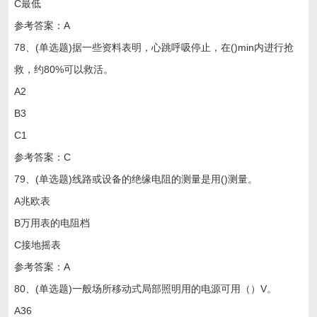
C最低
参考答案：A
78、(单选题)据一些资料表明，心跳呼吸停止，在()min内进行抢
救，约80%可以救活。
A2
B3
C1
参考答案：C
79、(单选题)线路或设备的绝缘电阻的测量是用()测量。
A兆欧表
B万用表的电阻档
C接地摇表
参考答案：A
80、(单选题)一般场所移动式局部照明用的电源可用（）V。
A36