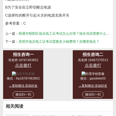
B为了安全应立即切断总电源
C选择性的断开引起火灾的电源支路开关
参考答案：C
上一篇：
昭通市昭阳区低压电工证考试怎么办理？报名培训需要什么资料？
下一篇：
昆明市低压电工证考试需要多少钱费用？在哪里报名？
招生咨询一
招生咨询二
张老师 18787463852
高老师 18487370513
点击拨打
点击拨打
微信：
Kp18787463852
微信：
gaodeke03
→复制微信 添加好友
→复制微信 添加好友
微信扫一扫
微信扫一扫
相关阅读