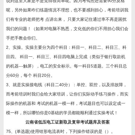
说到这里大家是不是觉得很简单呢。因为考驾照还需要90分及格
呢，另外如果咋们练题情况不理想，也不要感到担心，考前培训我
们有专业的老师把考 点讲出来， 只要大家记住通过率不再是困扰
我们的问题！（如果对电脑不熟悉，文化低的你们不用担心我们会
手把手教会你们。
2、实操。实操主要分为四个科目：科目一、科目二、科目三、科
目四。 科目一、科目三、科目四电脑上完成（类似于银行取款机
的机器---触屏），电工的安全标示。每一科目5道题。三个科目总
分60分，每个 科目20分。
3、就是实操接电线（科目二40分）：单控、双控，以及排故障，
而考前培训时我们会给大家培训，让你们实际动手练习操作，而实
际操作的机器和 考试的机器一模一样，考试题目也可以设定成一
模一样，所以哪怕你是0基础的学员都能顺利通过实操考试！
云南省低压电工证新取及复审考试题库及答案
75、(单选题)使用钳形电流表时，下列操作错误的是（）。