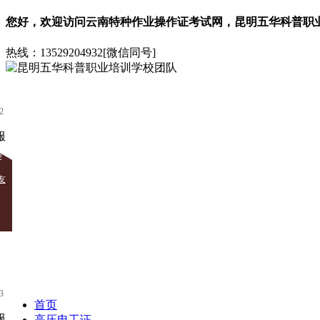
您好，欢迎访问
云南特种作业操作证考试网
，
昆明五华科普职
热线：
13529204932[微信同号]
2
2
友
3
首页
高压电工证