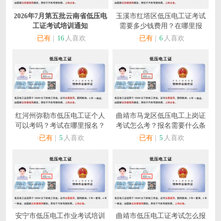
2026年7月第五批云南省低压电
玉溪市红塔区低压电工证考试
工证考试培训通知
需要多少钱费用？在哪里报
名？
·已有
|
16
人喜欢
·已有
|
6
人喜欢
红河州弥勒市低压电工证个人
曲靖市马龙区低压电工上岗证
可以考吗？考试在哪里报名？
考试怎么考？报名需要什么条
件？
·已有
|
5
人喜欢
·已有
|
5
人喜欢
安宁市低压电工作业考试培训
曲靖市低压电工证考试怎么报