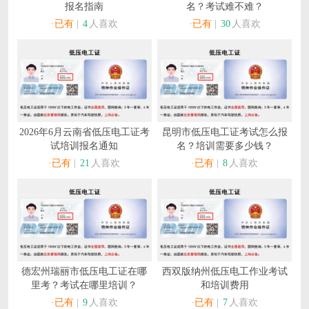
报名指南
名？考试难不难？
·已有
|
4
人喜欢
·已有
|
30
人喜欢
2026年6月云南省低压电工证考
昆明市低压电工证考试怎么报
试培训报名通知
名？培训需要多少钱？
·已有
|
21
人喜欢
·已有
|
8
人喜欢
德宏州瑞丽市低压电工证在哪
西双版纳州低压电工作业考试
里考？考试在哪里培训？
和培训费用
·已有
|
9
人喜欢
·已有
|
7
人喜欢