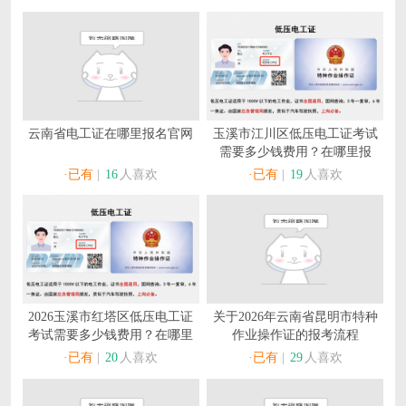
云南省电工证在哪里报名官网
玉溪市江川区低压电工证考试
需要多少钱费用？在哪里报
名？
·已有
|
16
人喜欢
·已有
|
19
人喜欢
2026玉溪市红塔区低压电工证
关于2026年云南省昆明市特种
考试需要多少钱费用？在哪里
作业操作证的报考流程
报名？
·已有
|
20
人喜欢
·已有
|
29
人喜欢