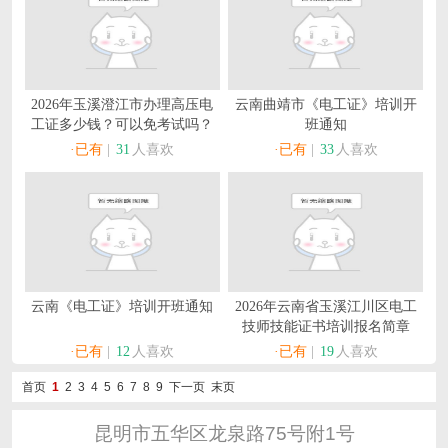
2026年玉溪澄江市办理高压电
云南曲靖市《电工证》培训开
工证多少钱？可以免考试吗？
班通知
·已有
|
31
人喜欢
·已有
|
33
人喜欢
云南《电工证》培训开班通知
2026年云南省玉溪江川区电工
技师技能证书培训报名简章
·已有
|
12
人喜欢
·已有
|
19
人喜欢
首页
1
2
3
4
5
6
7
8
9
下一页
末页
昆明市五华区龙泉路75号附1号