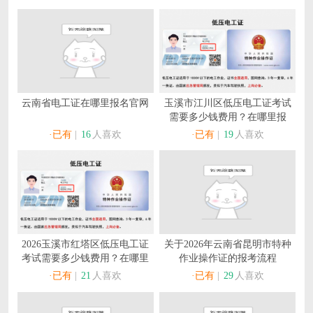
云南省电工证在哪里报名官网
玉溪市江川区低压电工证考试
需要多少钱费用？在哪里报
名？
·已有
|
16
人喜欢
·已有
|
19
人喜欢
2026玉溪市红塔区低压电工证
关于2026年云南省昆明市特种
考试需要多少钱费用？在哪里
作业操作证的报考流程
报名？
·已有
|
21
人喜欢
·已有
|
29
人喜欢