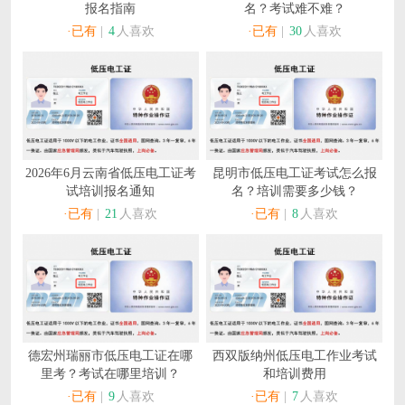
报名指南
名？考试难不难？
·已有
|
4
人喜欢
·已有
|
30
人喜欢
2026年6月云南省低压电工证考
昆明市低压电工证考试怎么报
试培训报名通知
名？培训需要多少钱？
·已有
|
21
人喜欢
·已有
|
8
人喜欢
德宏州瑞丽市低压电工证在哪
西双版纳州低压电工作业考试
里考？考试在哪里培训？
和培训费用
·已有
|
9
人喜欢
·已有
|
7
人喜欢