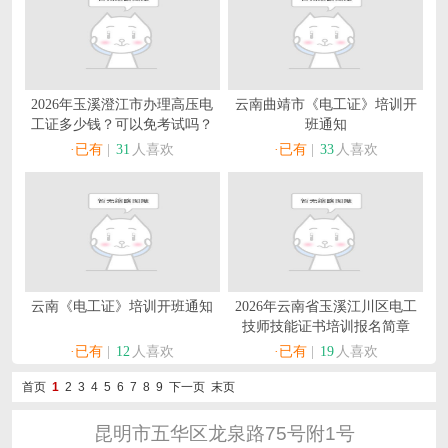
2026年玉溪澄江市办理高压电
云南曲靖市《电工证》培训开
工证多少钱？可以免考试吗？
班通知
·已有
|
31
人喜欢
·已有
|
33
人喜欢
云南《电工证》培训开班通知
2026年云南省玉溪江川区电工
技师技能证书培训报名简章
·已有
|
12
人喜欢
·已有
|
19
人喜欢
首页
1
2
3
4
5
6
7
8
9
下一页
末页
昆明市五华区龙泉路75号附1号