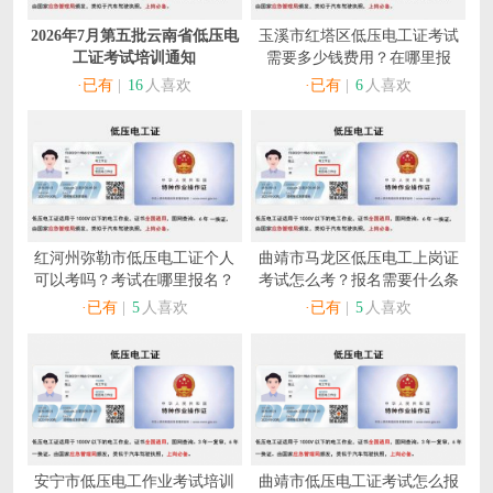
2026年7月第五批云南省低压电
玉溪市红塔区低压电工证考试
工证考试培训通知
需要多少钱费用？在哪里报
名？
·已有
|
16
人喜欢
·已有
|
6
人喜欢
红河州弥勒市低压电工证个人
曲靖市马龙区低压电工上岗证
可以考吗？考试在哪里报名？
考试怎么考？报名需要什么条
件？
·已有
|
5
人喜欢
·已有
|
5
人喜欢
安宁市低压电工作业考试培训
曲靖市低压电工证考试怎么报