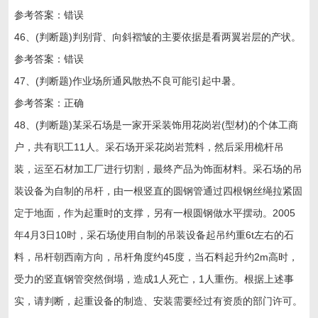
参考答案：错误
46、(判断题)判别背、向斜褶皱的主要依据是看两翼岩层的产状。
参考答案：错误
47、(判断题)作业场所通风散热不良可能引起中暑。
参考答案：正确
48、(判断题)某采石场是一家开采装饰用花岗岩(型材)的个体工商
户，共有职工11人。采石场开采花岗岩荒料，然后采用桅杆吊
装，运至石材加工厂进行切割，最终产品为饰面材料。采石场的吊
装设备为自制的吊杆，由一根竖直的圆钢管通过四根钢丝绳拉紧固
定于地面，作为起重时的支撑，另有一根圆钢做水平摆动。2005
年4月3日10时，采石场使用自制的吊装设备起吊约重6t左右的石
料，吊杆朝西南方向，吊杆角度约45度，当石料起升约2m高时，
受力的竖直钢管突然倒塌，造成1人死亡，1人重伤。根据上述事
实，请判断，起重设备的制造、安装需要经过有资质的部门许可。