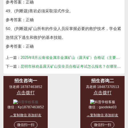
参考答案：正确
49、(判断题)凿岩必须采取湿式作业。
参考答案：正确
50、(判断题)矿山所有的作业人员应掌握必要的救护技术，学会紧
急情况下逃生和救护的基本技能。
参考答案：正确
上一篇：
2025年8月云南省金属非金属矿山（露天矿）合格证（主要负责人、管理人员）考试培训通知
下一篇：
昆明市禄劝县露天矿山安全员合格证考试怎么报名？在哪里考？
招生咨询一
招生咨询二
张老师 18787463852
高老师 18487370513
点击拨打
点击拨打
微信：
Kp18787463852
微信：
gaodeke03
→复制微信 添加好友
→复制微信 添加好友
微信扫一扫
微信扫一扫