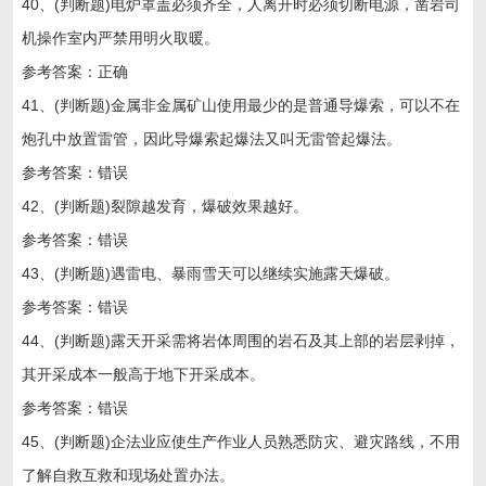
40、(判断题)电炉罩盖必须齐全，人离开时必须切断电源，凿岩司
机操作室内严禁用明火取暖。
参考答案：正确
41、(判断题)金属非金属矿山使用最少的是普通导爆索，可以不在
炮孔中放置雷管，因此导爆索起爆法又叫无雷管起爆法。
参考答案：错误
42、(判断题)裂隙越发育，爆破效果越好。
参考答案：错误
43、(判断题)遇雷电、暴雨雪天可以继续实施露天爆破。
参考答案：错误
44、(判断题)露天开采需将岩体周围的岩石及其上部的岩层剥掉，
其开采成本一般高于地下开采成本。
参考答案：错误
45、(判断题)企法业应使生产作业人员熟悉防灾、避灾路线，不用
了解自救互救和现场处置办法。