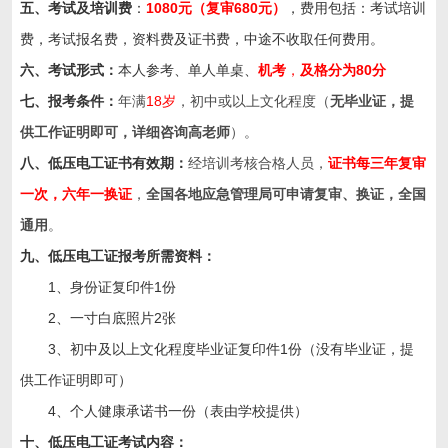
五、考试及培训费
：
1080元（复审680元）
，费用包括：考试培训
费，考试报名费，资料费及证书费，中途不收取任何费用。
六、考试形式：
本人参考、单人单桌、
机考
，
及格分为
80
分
七、报考条件：
年满
18岁
，初中或以上文化程度（
无毕业证，提
供工作证明即可，详细咨询高老师
）。
八、低压电工证书有效期：
经培训考核合格人员，
证书每三年复审
一次，六年一换证
，
全国各地应急管理局可申请复审、换证，全国
通用
。
九、低压
电工证
报考所需资料：
1、身份证复印件1份
2、一寸白底照片2张
3、初中及以上文化程度毕业证复印件1份（没有毕业证，提
供工作证明即可）
4、个人健康承诺书一份（表由学校提供）
十、低压电工证考试内容：