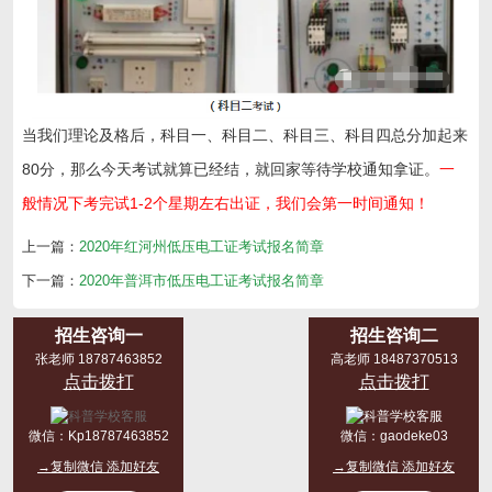
当我们理论及格后，科目一、科目二、科目三、科目四总分加起来
80分，那么今天考试就算已经结，就回家等待学校通知拿证。
一
般情况下考完试1-2个星期左右出证，我们会第一时间通知！
上一篇：
2020年红河州低压电工证考试报名简章
下一篇：
2020年普洱市低压电工证考试报名简章
招生咨询一
招生咨询二
张老师 18787463852
高老师 18487370513
点击拨打
点击拨打
微信：
Kp18787463852
微信：
gaodeke03
→复制微信 添加好友
→复制微信 添加好友