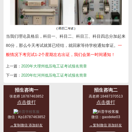
当我们理论及格后，科目一、科目二、科目三、科目四总分加起来
80分，那么今天考试就算已经结，就回家等待学校通知拿证。
一
般情况下考完试1-2个星期左右出证，我们会第一时间通知！
上一篇：
2020年大理州低压电工证考试报名简章
下一篇：
2020年红河州低压电工证考试报名简章
招生咨询一
招生咨询二
张老师 18787463852
高老师 18487370513
点击拨打
点击拨打
微信：
Kp18787463852
微信：
gaodeke03
→复制微信 添加好友
→复制微信 添加好友