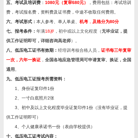
五、考试及培训费
：
1080元（复审680元）
，费用包括：考试培训
费，考试报名费，资料费及证书费，中途不收取任何费用。
六、考试形式：
本人参考、单人单桌、
机考
，
及格分为
80
分
七、报考条件：
年满
18岁
，初中或以上文化程度（
无毕业证，提
供工作证明即可，详细咨询高老师
）。
八、低压电工证书有效期：
经培训考核合格人员，
证书每三年复审
一次，六年一换证
，
全国各地应急管理局可申请复审、换证，全国
通用
。
九、低压
电工证
报考所需资料：
1、身份证复印件1份
2、一寸白底照片2张
3、初中及以上文化程度毕业证复印件1份（没有毕业证，提
供工作证明即可）
4、个人健康承诺书一份（表由学校提供）
十、低压电工证考试内容：